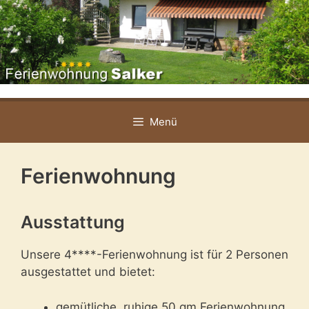
Zum
Inhalt
springen
Menü
Ferienwohnung
Ausstattung
Unsere 4****-Ferienwohnung ist für 2 Personen
ausgestattet und bietet:
gemütliche, ruhige 50 qm Ferienwohnung